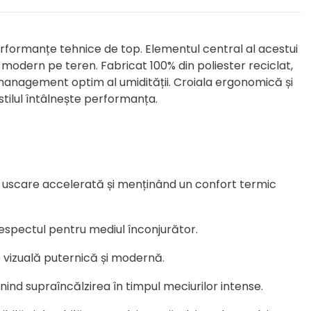
erformanțe tehnice de top. Elementul central al acestui
și modern pe teren. Fabricat 100% din poliester reciclat,
 management optim al umidității. Croiala ergonomică și
stilul întâlnește performanța.
 o uscare accelerată și menținând un confort termic
 respectul pentru mediul înconjurător.
te vizuală puternică și modernă.
enind supraîncălzirea în timpul meciurilor intense.