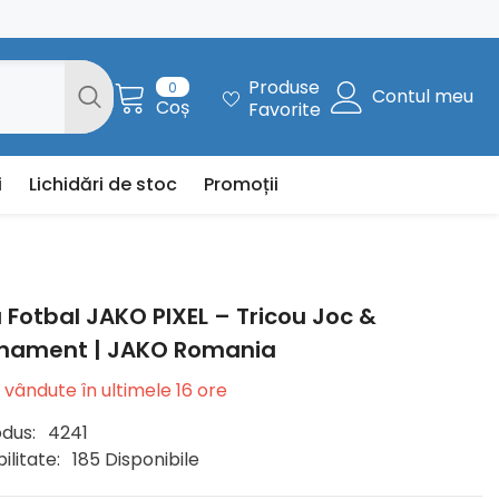
0
Produse
0
Contul meu
articole
Coș
Favorite
i
Lichidări de stoc
Promoții
u Fotbal JAKO PIXEL – Tricou Joc &
nament | JAKO Romania
vândute în ultimele
16
ore
dus:
4241
ilitate:
185 Disponibile