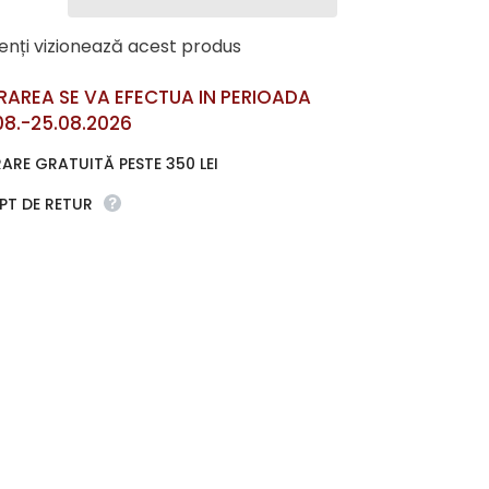
Acț
ienți vizionează acest produs
VRAREA SE VA EFECTUA IN PERIOADA
08.-25.08.2026
RARE GRATUITĂ PESTE 350 LEI
PT DE RETUR