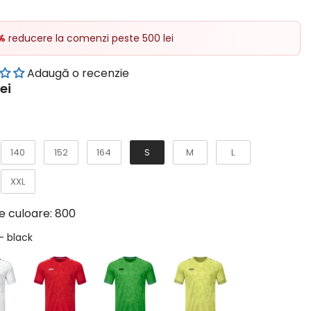
%
reducere la comenzi peste 500 lei
Adaugă o recenzie
lei
Marime
140
152
164
S
M
L
XXL
e culoare:
800
Culoare
-
black