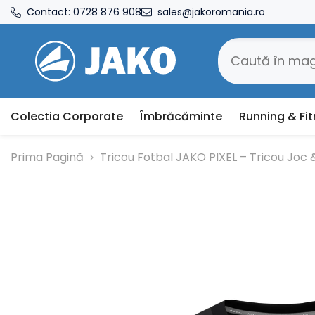
SARI LA CONȚINUT
Contact:
0728 876 908
sales@jakoromania.ro
Colectia Corporate
Îmbrăcăminte
Running & Fi
Prima Pagină
Tricou Fotbal JAKO PIXEL – Tricou Jo