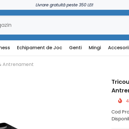
Livrare gratuită peste 350 LEI!
tness
Echipament de Joc
Genti
Mingi
Accesori
c & Antrenament
Trico
Antre
4
Cod Pro
Disponib