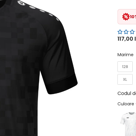
10
117,00 
Marime
128
XL
Codul d
Culoare