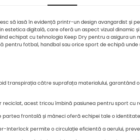
esc să iasă în evidență printr-un design avangardist și p
 din estetica digitală, care oferă un aspect vizual dinamic 
 fiind echipat cu tehnologia Keep Dry pentru a asigura un
lă pentru fotbal, handbal sau orice sport de echipă unde 
pid transpirația către suprafața materialului, garantând
ter reciclat, acest tricou îmbină pasiunea pentru sport cu
 pe partea frontală și mâneci oferă echipei tale o identita
er-Interlock permite o circulație eficientă a aerului, prev