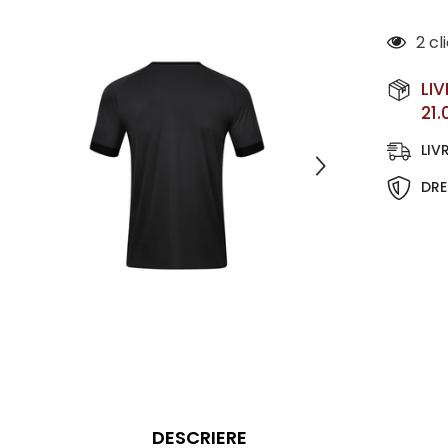
2 cl
LI
21.
LIV
DRE
DESCRIERE