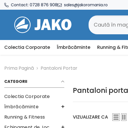
SARI LA CONȚINUT
Contact:
0728 876 908
sales@jakoromania.ro
Colectia Corporate
Îmbrăcăminte
Running & Fi
Prima Pagină
Pantaloni Portar
CATEGORII
Pantaloni porta
Colectia Corporate
Îmbrăcăminte
VIZUALIZARE CA
Running & Fitness
Echipament de Joc