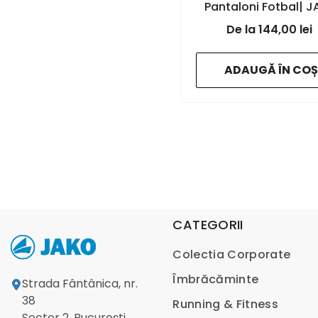
Pantaloni Fotbal| 
Romania
- blac
144,00 lei
ADAUGĂ ÎN COȘ
CATEGORII
Colectia Corporate
Îmbrăcăminte
Strada Fântânica, nr.
38
Running & Fitness
Sector 2, București