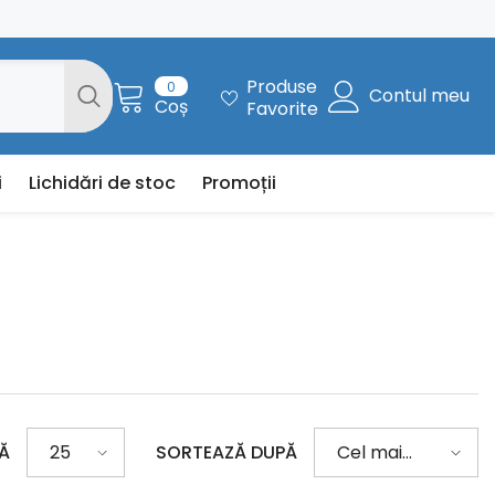
0
Produse
0
Contul meu
articole
Coș
Favorite
i
Lichidări de stoc
Promoții
NĂ
SORTEAZĂ DUPĂ
25
Cel mai
bine