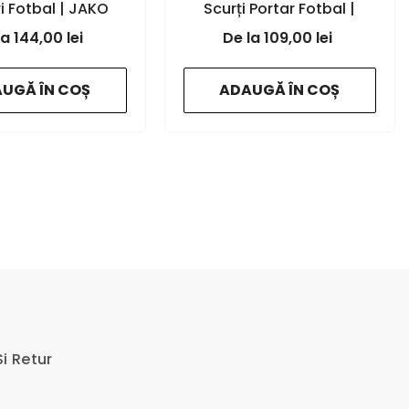
ri Fotbal | JAKO
Scurți Portar Fotbal |
ania
- black
JAKO Romania
- black
144,00 lei
109,00 lei
UGĂ ÎN COȘ
ADAUGĂ ÎN COȘ
i Retur