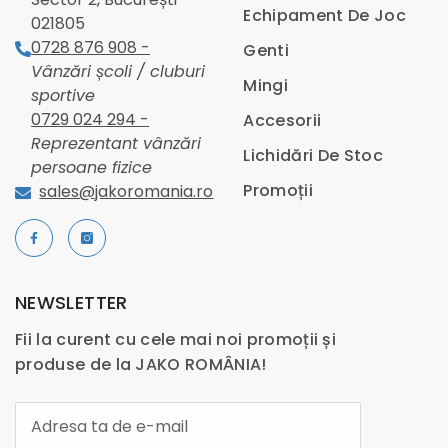
Echipament De Joc
021805
0728 876 908 -
Genti
Vânzări școli / cluburi
Mingi
sportive
0729 024 294 -
Accesorii
Reprezentant vânzări
Lichidări De Stoc
persoane fizice
Promoții
sales@jakoromania.ro
NEWSLETTER
Fii la curent cu cele mai noi promoții și
produse de la JAKO ROMÂNIA!