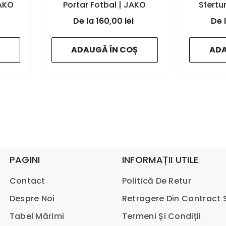
JAKO
Portar Fotbal | JAKO
Sfertu
k
Romania
- black
Rom
160,00 lei
ADAUGĂ ÎN COȘ
ADA
PAGINI
INFORMAȚII UTILE
Contact
Politică De Retur
Despre Noi
Retragere Din Contract S
Tabel Mărimi
Termeni Și Condiții