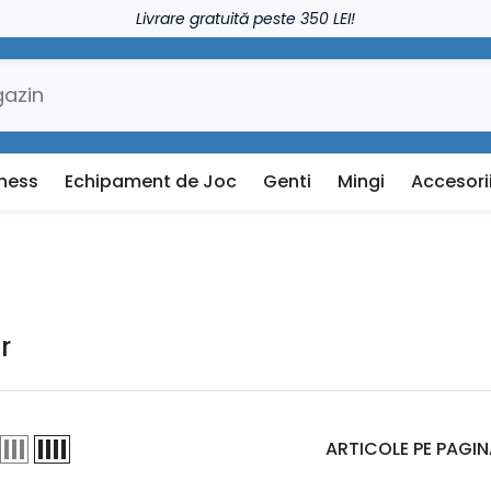
Livrare gratuită peste 350 LEI!
tness
Echipament de Joc
Genti
Mingi
Accesori
r
ARTICOLE PE PAGI