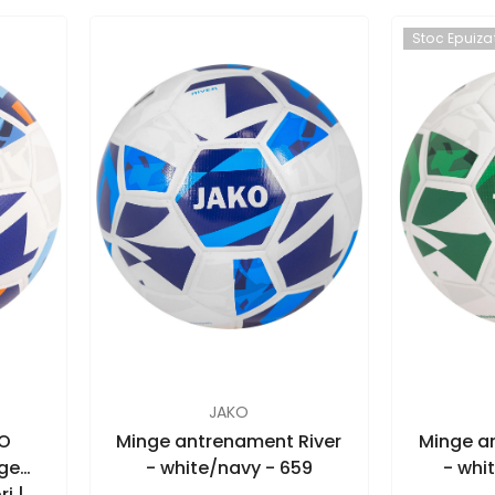
Stoc Epuiza
FURNIZOR:
FURNIZOR:
JAKO
KO
Minge antrenament River
Minge a
nge
- white/navy - 659
- whi
i |