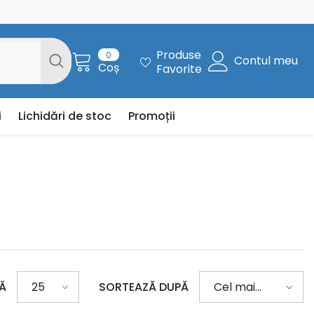
0
Produse
0
Contul meu
articole
Coș
Favorite
i
Lichidări de stoc
Promoții
NĂ
SORTEAZĂ DUPĂ
25
Cel mai
bine