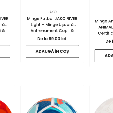
FURNIZOR:
JAKO
FURNIZOR:
IVER
Minge Fotbal JAKO RIVER
Minge A
ară
Light – Minge Ușoară
ANIMAL
i &
Antrenament Copii &
Certifi
ania
Juniori | JAKO Romania
89,00 lei
JA
mint
- alb/verde neon/rosu -
- white/
675
ADAUGĂ ÎN COȘ
ADA