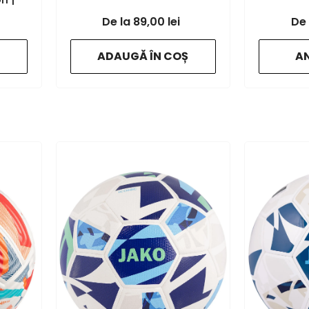
89,00 lei
on
ADAUGĂ ÎN COȘ
A