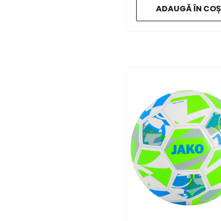
- 682
ADAUGĂ ÎN COȘ