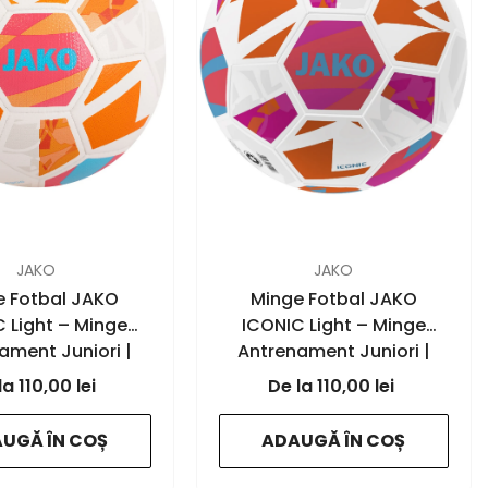
FURNIZOR:
JAKO
JAKO
e Fotbal JAKO
Minge Fotbal JAKO
 Light – Minge
ICONIC Light – Minge
ament Juniori |
Antrenament Juniori |
KO Romania
JAKO Romania
110,00 lei
110,00 lei
te/coral/light
- white/coral/pink - 683
ange - 684
UGĂ ÎN COȘ
ADAUGĂ ÎN COȘ