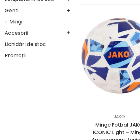
Genti
Mingi
Accesorii
Lichidări de stoc
Promoții
FURNIZOR:
JAKO
Minge Fotbal JA
ICONIC Light – Mi
Antrenament Junior