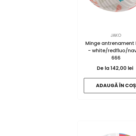
FURNIZOR:
JAKO
Minge antrenament 
- white/redfluo/na
666
142,00 lei
ADAUGĂ ÎN COȘ