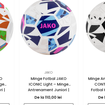
FURNIZOR:
FURNIZOR:
JAKO
KO
Minge Fotbal JAKO
Minge A
nge
ICONIC Light – Minge
CONT
i |
Antrenament Juniori |
Fotbal 
JAKO Romania
JA
110,00 lei
green
- white/navy/pink - 670
- bla