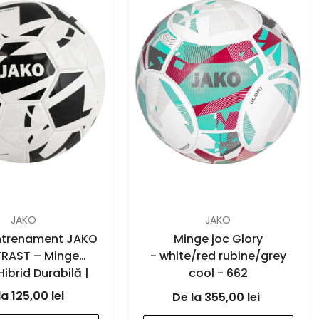
FURNIZOR:
JAKO
JAKO
ntrenament JAKO
Minge joc Glory
RAST – Minge
- white/red rubine/grey
Hibrid Durabilă |
cool - 662
KO Romania
125,00 lei
355,00 lei
ck/white - 658