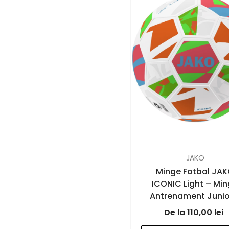
FURNIZOR:
JAKO
Minge Fotbal JA
ICONIC Light – Mi
Antrenament Junior
JAKO Romania
110,00 lei
- white/coral/neon 