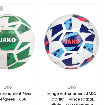
vândut
t
FURNIZOR:
JAKO
JAKO
ntrenament River
Minge Antrenament JAKO
te/green - 666
ICONIC – Minge Fotbal
Hibrid | JAKO Romania