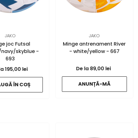
FURNIZOR:
JAKO
JAKO
e joc Futsal
Minge antrenament River
/navy/skyblue -
- white/yellow - 667
693
89,00 lei
195,00 lei
ANUNȚĂ-MĂ
UGĂ ÎN COȘ