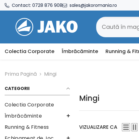
SARI LA CONȚINUT
Contact:
0728 876 908
sales@jakoromania.ro
Colectia Corporate
Îmbrăcăminte
Running & Fi
Prima Pagină
Mingi
CATEGORII
Mingi
Colectia Corporate
Îmbrăcăminte
VIZUALIZARE CA
Running & Fitness
Echipament de Joc