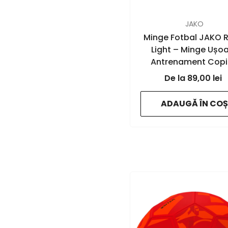
FURNIZOR:
JAKO
Minge Fotbal JAKO R
Light – Minge Ușo
Antrenament Copi
Juniori | JAKO Rom
89,00 lei
- white/neon green/
- 676
ADAUGĂ ÎN COȘ