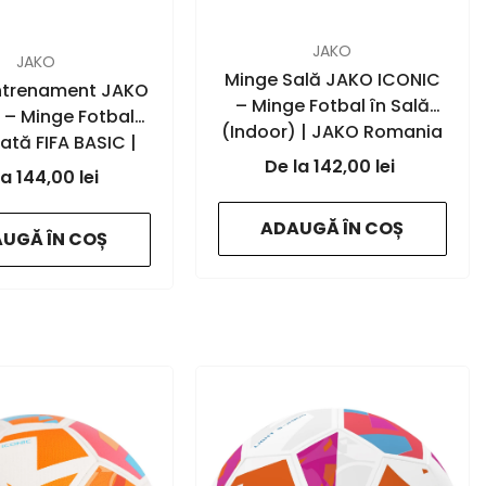
FURNIZOR:
JAKO
JAKO
Minge Sală JAKO ICONIC
ntrenament JAKO
– Minge Fotbal în Sală
 – Minge Fotbal
(Indoor) | JAKO Romania
cată FIFA BASIC |
- neon
142,00 lei
KO Romania
144,00 lei
yellow/yellow/black - 692
black/stone grey
ADAUGĂ ÎN COȘ
UGĂ ÎN COȘ