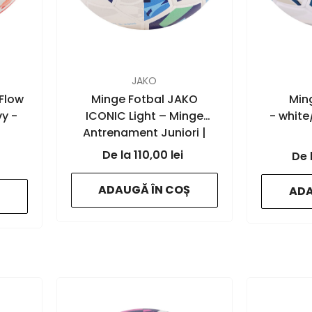
FURNIZOR:
FURNIZOR:
JAKO
Flow
Minge Fotbal JAKO
Ming
vy -
ICONIC Light – Minge
- white
Antrenament Juniori |
JAKO Romania
110,00 lei
- white/navy/mint - 672
ADAUGĂ ÎN COȘ
ADA