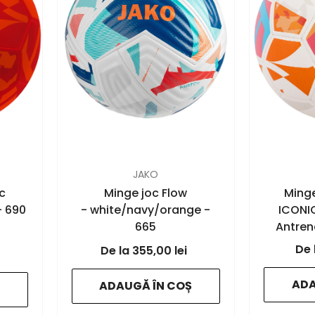
FURNIZOR:
FURNIZOR:
JAKO
c
Minge joc Flow
Ming
- 690
- white/navy/orange -
ICONIC
665
Antren
JA
355,00 lei
- whi
or
ADA
ADAUGĂ ÎN COȘ