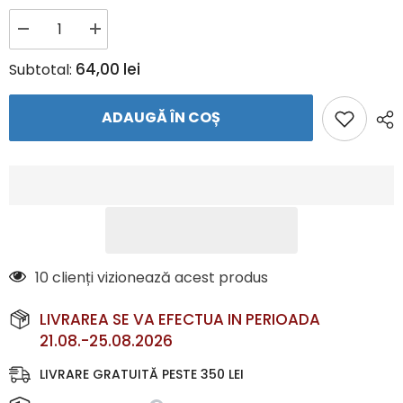
Reduceți
Creșteți
cantitatea
cantitatea
pentru
pentru
64,00 lei
Subtotal:
Tricou
Tricou
Dama
Dama
TEAM
TEAM
ADAUGĂ ÎN COȘ
–
–
Echipament
Echipament
Fotbal
Fotbal
|
|
JAKO
JAKO
Romania
Romania
6 clienți vizionează acest produs
LIVRAREA SE VA EFECTUA IN PERIOADA
21.08.-25.08.2026
LIVRARE GRATUITĂ PESTE 350 LEI