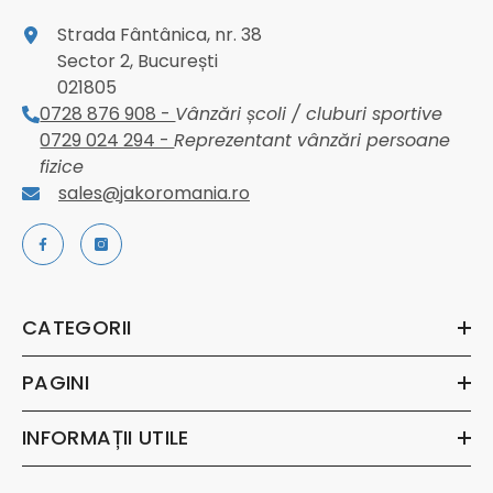
Strada Fântânica, nr. 38
Sector 2, București
021805
0728 876 908 -
Vânzări școli / cluburi sportive
0729 024 294 -
Reprezentant vânzări persoane
fizice
sales@jakoromania.ro
CATEGORII
PAGINI
INFORMAȚII UTILE