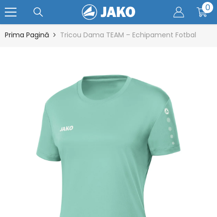
0
0
SARI LA CONȚINUT
ar
Prima Pagină
Tricou Dama TEAM – Echipament Fotbal