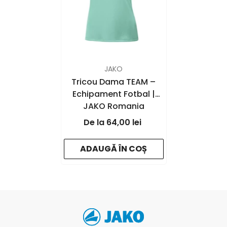
FURNIZOR:
JAKO
Tricou Dama TEAM –
Echipament Fotbal |
JAKO Romania
- mint - 251
64,00 lei
ADAUGĂ ÎN COȘ