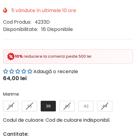
5
vândute în ultimele
10
ore
Cod Produs:
4233D
Disponibilitate:
16 Disponibile
10%
reducere la comenzi peste 500 lei
Adaugă o recenzie
64,00 lei
Marime
Marime
34
36
38
40
42
44
Codul de culoare:
Cod de culoare indisponibil.
Cantitate: