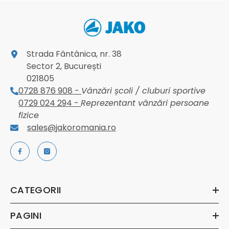
Strada Fântânica, nr. 38
Sector 2, București
021805
0728 876 908 -
Vânzări școli / cluburi sportive
0729 024 294 -
Reprezentant vânzări persoane
fizice
sales@jakoromania.ro
CATEGORII
PAGINI