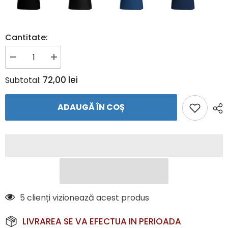
Cantitate:
Reduceți
Creșteți
cantitatea
cantitatea
pentru
pentru
72,00 lei
Subtotal:
Tricou
Tricou
Joc
Joc
JAKO
JAKO
ADAUGĂ ÎN COȘ
ICONIC
ICONIC
–
–
Tricou
Tricou
Echipament
Echipament
Fotbal
Fotbal
|
|
JAKO
JAKO
Romania
Romania
5 clienți vizionează acest produs
LIVRAREA SE VA EFECTUA IN PERIOADA