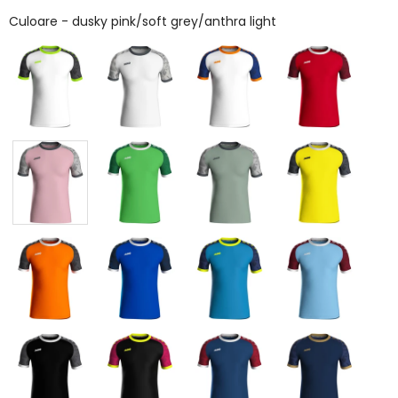
Culoare
Culoare
-
dusky pink/soft grey/anthra light