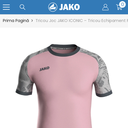
0
0
SARI LA CONȚINUT
ar
Prima Pagină
Tricou Joc JAKO ICONIC – Tricou Echipament 