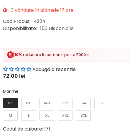
3
vândute în ultimele
17
ore
Cod Produs:
4224
Disponibilitate:
150 Disponibile
10%
reducere la comenzi peste 500 lei
Adaugă o recenzie
72,00 lei
Marime
Marime
116
128
140
152
164
S
M
L
XL
XXL
3XL
Codul de culoare:
171