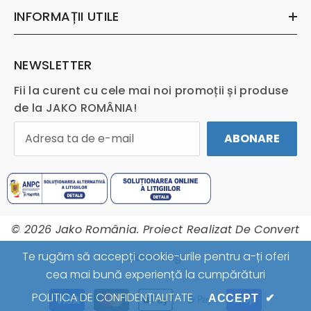
INFORMAȚII UTILE
NEWSLETTER
Fii la curent cu cele mai noi promoții și produse
de la JAKO ROMÂNIA!
ABONARE
© 2026 Jako România. Proiect Realizat De
Convert
Te rugăm să accepți cookie-urile pentru a-ți oferi
Marketing.
cea mai bună experiență la cumpărături
Metode
POLITICA DE CONFIDENȚIALITATE
ACCEPT
✔
de