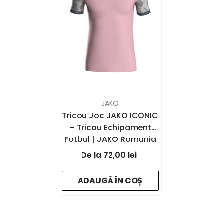
FURNIZOR:
JAKO
Tricou Joc JAKO ICONIC
– Tricou Echipament
Fotbal | JAKO Romania
- dusky pink/soft
72,00 lei
grey/anthra light
ADAUGĂ ÎN COȘ