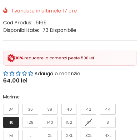
1
vândute în ultimele
17
ore
Cod Produs:
6165
Disponibilitate:
73 Disponibile
10%
reducere la comenzi peste 500 lei
Adaugă o recenzie
64,00 lei
Marime
Marime
34
36
38
40
42
44
116
128
140
152
164
S
M
L
XL
XXL
3XL
4XL