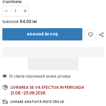
Cantitate:
Reduceți
Creșteți
cantitatea
cantitatea
pentru
pentru
64,00 lei
Subtotal:
Tricou
Tricou
JAKO
JAKO
BASE
BASE
ADAUGĂ ÎN COȘ
–
–
Tricou
Tricou
din
din
bumbac
bumbac
organic
organic
|
|
JAKO
JAKO
Romania
Romania
6 clienți vizionează acest produs
LIVRAREA SE VA EFECTUA IN PERIOADA
21.08.-25.08.2026
LIVRARE GRATUITĂ PESTE 350 LEI