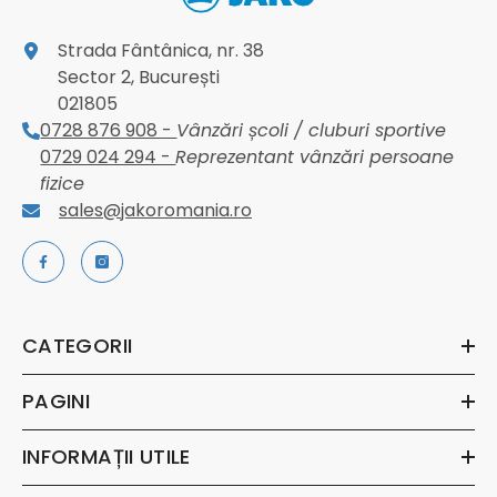
Strada Fântânica, nr. 38
Sector 2, București
021805
0728 876 908 -
Vânzări școli / cluburi sportive
0729 024 294 -
Reprezentant vânzări persoane
fizice
sales@jakoromania.ro
CATEGORII
PAGINI
INFORMAȚII UTILE