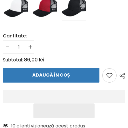
Cantitate:
Reduceți
Creșteți
cantitatea
cantitatea
pentru
pentru
86,00 lei
Subtotal:
Sapca
Sapca
Club
Club
ADAUGĂ ÎN COȘ
6 clienți vizionează acest produs