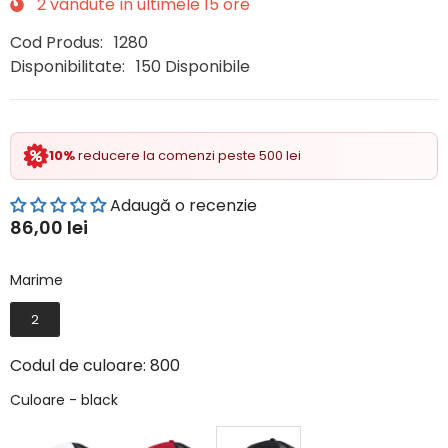
2
vândute în ultimele
15
ore
Cod Produs:
1280
Disponibilitate:
150 Disponibile
10%
reducere la comenzi peste 500 lei
Adaugă o recenzie
86,00 lei
Marime
Marime
2
Codul de culoare:
800
Culoare
Culoare
-
black