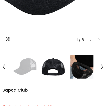
1
/
6
Sapca Club