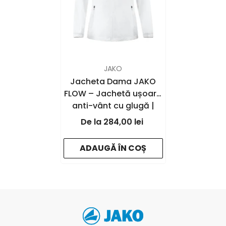
FURNIZOR:
JAKO
Jacheta Dama JAKO
FLOW – Jachetă ușoară
anti-vânt cu glugă |
JAKO Romania
284,00 lei
- white - 000
ADAUGĂ ÎN COȘ