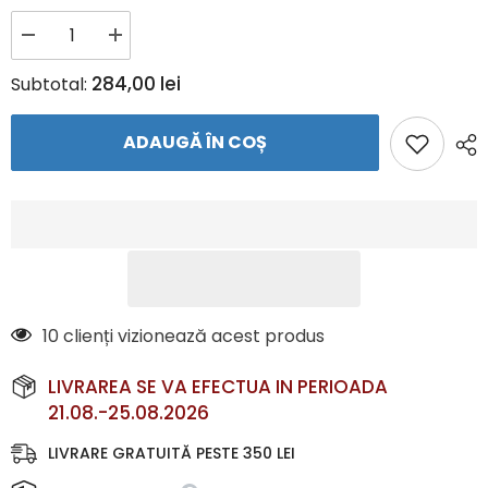
Reduceți
Creșteți
cantitatea
cantitatea
pentru
pentru
284,00 lei
Subtotal:
Jacheta
Jacheta
Dama
Dama
JAKO
JAKO
ADAUGĂ ÎN COȘ
FLOW
FLOW
–
–
Jachetă
Jachetă
ușoară
ușoară
anti-
anti-
vânt
vânt
cu
cu
glugă
glugă
|
|
JAKO
JAKO
Romania
Romania
5 clienți vizionează acest produs
LIVRAREA SE VA EFECTUA IN PERIOADA
21.08.-25.08.2026
LIVRARE GRATUITĂ PESTE 350 LEI