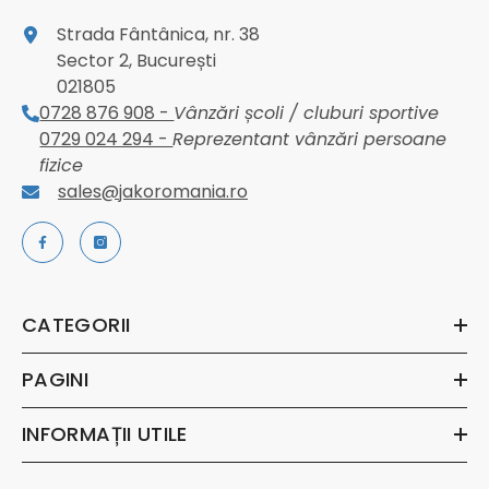
Strada Fântânica, nr. 38
Sector 2, București
021805
0728 876 908 -
Vânzări școli / cluburi sportive
0729 024 294 -
Reprezentant vânzări persoane
fizice
sales@jakoromania.ro
CATEGORII
PAGINI
INFORMAȚII UTILE