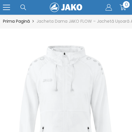
0
0
SARI LA CONȚINUT
ar
Prima Pagină
Jacheta Dama JAKO FLOW – Jachetă Ușoară A