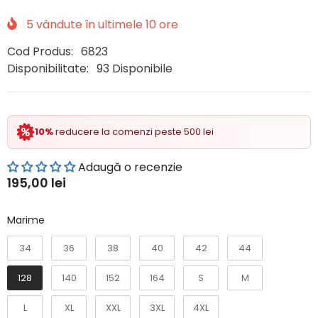
5
vândute în ultimele
10
ore
Cod Produs:
6823
Disponibilitate:
93 Disponibile
10%
reducere la comenzi peste 500 lei
Adaugă o recenzie
195,00 lei
Marime
Marime
34
36
38
40
42
44
128
140
152
164
S
M
L
XL
XXL
3XL
4XL