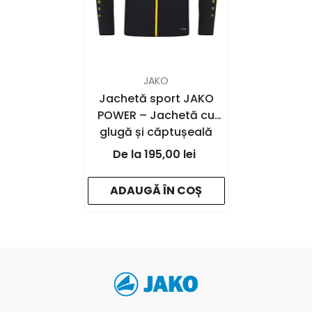
FURNIZOR:
JAKO
Jachetă sport JAKO
POWER – Jachetă cu
glugă și căptușeală
fleece | JAKO Romania
195,00 lei
- black/citro
ADAUGĂ ÎN COȘ