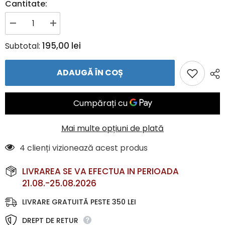
Cantitate:
Reduceți
Creșteți
cantitatea
cantitatea
pentru
pentru
195,00 lei
Subtotal:
Jachetă
Jachetă
sport
sport
JAKO
JAKO
ADAUGĂ ÎN COȘ
POWER
POWER
–
–
Jachetă
Jachetă
cu
cu
glugă
glugă
și
și
căptușeală
căptușeală
fleece
fleece
Mai multe opțiuni de plată
|
|
JAKO
JAKO
4 clienți vizionează acest produs
Romania
Romania
LIVRAREA SE VA EFECTUA IN PERIOADA
21.08.-25.08.2026
LIVRARE GRATUITĂ PESTE 350 LEI
DREPT DE RETUR