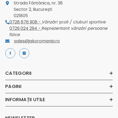
Strada Fântânica, nr. 38
Sector 2, București
021805
0728 876 908 -
Vânzări școli / cluburi sportive
0729 024 294 -
Reprezentant vânzări persoane
fizice
sales@jakoromania.ro
CATEGORII
PAGINI
INFORMAȚII UTILE
NEWSLETTER