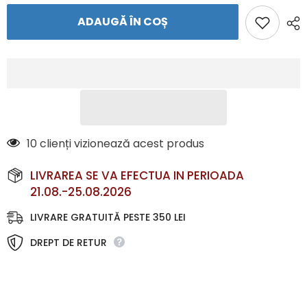
cu
cu
ADAUGĂ ÎN COȘ
gluga
gluga
2 clienți vizionează acest produs
LIVRAREA SE VA EFECTUA IN PERIOADA
21.08.-25.08.2026
LIVRARE GRATUITĂ PESTE 350 LEI
DREPT DE RETUR