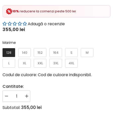
10%
reducere la comenzi peste 500 lei
Adaugă o recenzie
355,00 lei
Marime
Marime
128
140
152
164
S
M
L
XL
XXL
3XL
4XL
Codul de culoare:
Cod de culoare indisponibil.
Cantitate:
Reduceți
Creșteți
cantitatea
cantitatea
pentru
pentru
355,00 lei
Subtotal:
Geaca
Geaca
antrenori
antrenori