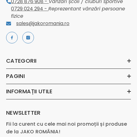
0728 876 908 -
Vânzări școli / cluburi sportive
0729 024 294 -
Reprezentant vânzări persoane
fizice
sales@jakoromania.ro
CATEGORII
PAGINI
INFORMAȚII UTILE
NEWSLETTER
Fii la curent cu cele mai noi promoții și produse
de la JAKO ROMÂNIA!