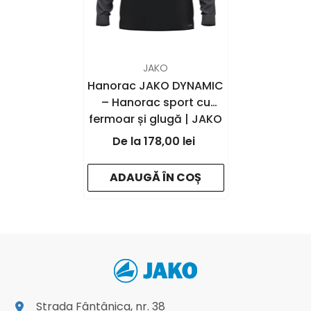
FURNIZOR:
JAKO
Hanorac JAKO DYNAMIC
– Hanorac sport cu
fermoar și glugă | JAKO
Romania
178,00 lei
-
black/white/anthracite
ADAUGĂ ÎN COȘ
- 826
Strada Fântânica, nr. 38