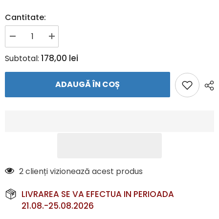
Cantitate:
Reduceți
Creșteți
cantitatea
cantitatea
pentru
pentru
178,00 lei
Subtotal:
Hanorac
Hanorac
JAKO
JAKO
DYNAMIC
DYNAMIC
ADAUGĂ ÎN COȘ
–
–
Hanorac
Hanorac
sport
sport
cu
cu
fermoar
fermoar
și
și
glugă
glugă
|
|
JAKO
JAKO
Romania
Romania
2 clienți vizionează acest produs
LIVRAREA SE VA EFECTUA IN PERIOADA
21.08.-25.08.2026