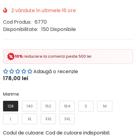
2
vândute în ultimele
16
ore
Cod Produs:
6770
Disponibilitate:
150 Disponibile
10%
reducere la comenzi peste 500 lei
Adaugă o recenzie
178,00 lei
Marime
Marime
128
140
152
164
S
M
L
XL
XXL
3XL
Codul de culoare:
Cod de culoare indisponibil.