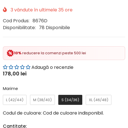
3
vândute în ultimele
35
ore
Cod Produs:
8676D
Disponibilitate:
78 Disponibile
10%
reducere la comenzi peste 500 lei
Adaugă o recenzie
178,00 lei
Marime
Marime
L (42/44)
M (38/40)
S (34/36)
XL (46/48)
Codul de culoare:
Cod de culoare indisponibil.
Cantitate: