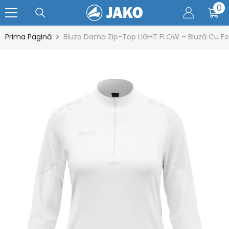
0
0
SARI LA CONȚINUT
ar
Prima Pagină
Bluza Dama Zip-Top LIGHT FLOW – Bluză Cu Fer