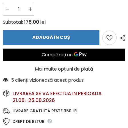
Reduceți
Creșteți
cantitatea
cantitatea
pentru
pentru
178,00 lei
Subtotal:
Bluza
Bluza
Dama
Dama
zip-
zip-
ADAUGĂ ÎN COȘ
top
top
LIGHT
LIGHT
FLOW
FLOW
–
–
Bluză
Bluză
cu
cu
fermoar
fermoar
și
și
Mai multe opțiuni de plată
material
material
elastic
elastic
5 clienți vizionează acest produs
|
|
JAKO
JAKO
Romania
Romania
LIVRAREA SE VA EFECTUA IN PERIOADA
21.08.-25.08.2026
LIVRARE GRATUITĂ PESTE 350 LEI
DREPT DE RETUR