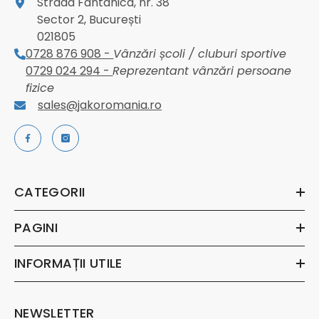
Strada Fântânica, nr. 38
Sector 2, București
021805
0728 876 908 -
Vânzări școli / cluburi sportive
0729 024 294 -
Reprezentant vânzări persoane
fizice
sales@jakoromania.ro
CATEGORII
PAGINI
INFORMAȚII UTILE
NEWSLETTER