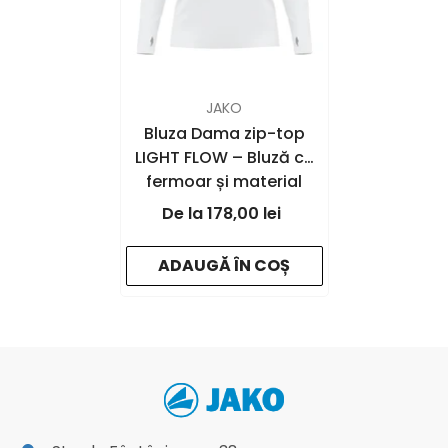
FURNIZOR:
JAKO
Bluza Dama zip-top
LIGHT FLOW – Bluză cu
fermoar și material
elastic | JAKO Romania
178,00 lei
- white - 000
ADAUGĂ ÎN COȘ